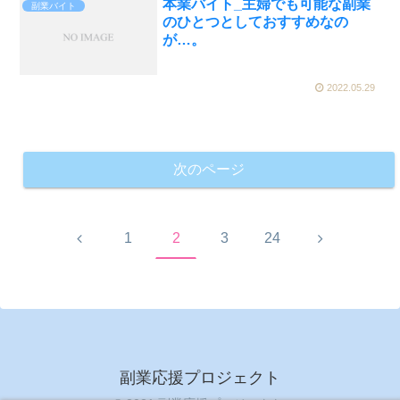
本業バイト_主婦でも可能な副業
副業バイト
のひとつとしておすすめなの
が…。
2022.05.29
次のページ
前
次
1
2
3
24
へ
へ
副業応援プロジェクト