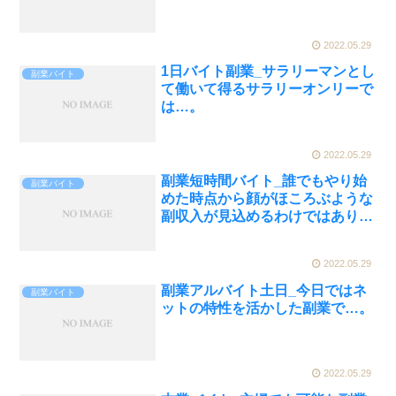
2022.05.29
1日バイト副業_サラリーマンとし
副業バイト
て働いて得るサラリーオンリーで
は…。
2022.05.29
副業短時間バイト_誰でもやり始
副業バイト
めた時点から顔がほころぶような
副収入が見込めるわけではありま
せん…。
2022.05.29
副業アルバイト土日_今日ではネ
副業バイト
ットの特性を活かした副業で…。
2022.05.29